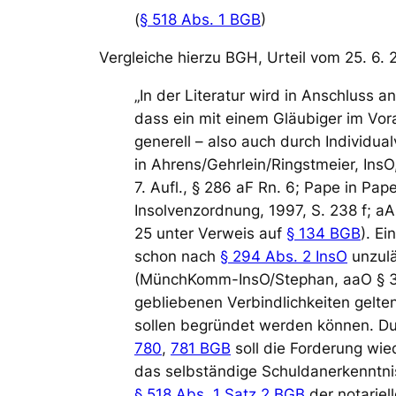
(
§ 518 Abs. 1 BGB
)
Vergleiche hierzu BGH, Urteil vom 25. 6.
„In der Literatur wird in Anschluss 
dass ein mit einem Gläubiger im Vora
generell – also auch durch Individual
in Ahrens/Gehrlein/Ringstmeier, InsO,
7. Aufl., § 286 aF Rn. 6; Pape in Pa
Insolvenzordnung, 1997, S. 238 f; aA
25 unter Verweis auf
§ 134 BGB
). E
schon nach
§ 294 Abs. 2 InsO
unzulä
(MünchKomm-InsO/Stephan, aaO § 301 
gebliebenen Verbindlichkeiten gelte
sollen begründet werden können. Du
780
,
781 BGB
soll die Forderung wi
das selbständige Schuldanerkenntn
§ 518 Abs. 1 Satz 2 BGB
der notarie