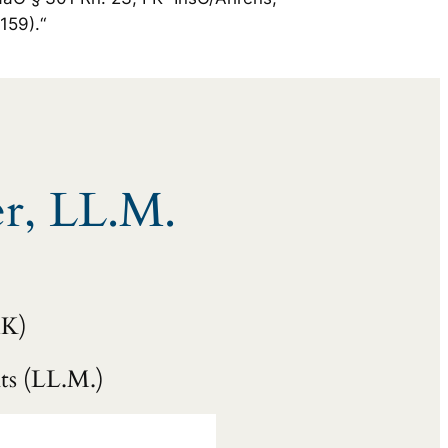
1159).“
er, LL.M.
HK)
ts (LL.M.)