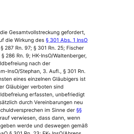
r die Gesamtvollstreckung gefordert,
auf die Wirkung des
§ 301 Abs. 1 InsO
§ 287 Rn. 97; § 301 Rn. 25; Fischer
., § 286 Rn. 9; HK-InsO/Waltenberger,
uldbefreiung nach der
m-InsO/Stephan, 3. Aufl., § 301 Rn.
sten eines einzelnen Gläubigers ist
r Gläubiger verboten sind
dbefreiung erfassten, unbefriedigt
dsätzlich durch Vereinbarungen neu
Schuldversprechen im Sinne der
§§
arauf verwiesen, dass dann, wenn
e gegeben werde und deswegen gemäß
O § 301 Rn. 23; FK- InsO/Ahrens,