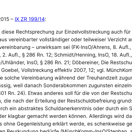
 2015 –
IX ZR 199/14
:
an diese Rechtsprechung zur Einzelvollstreckung auch fü
us vereinbarter vollständiger oder teilweiser Verzicht 
vereinbarung – unwirksam sei (FK-InsO/Ahrens, 8. Aufl., 
 2. Aufl., § 286 Rn. 12; Schmidt/Henning, InsO, 18. Aufl
pe/Uhländer, InsO, § 286 Rn. 21; Döbereiner, Die Restsch
 Goebel, Vollstreckung effektiv 2007, 12; vgl. MünchKom
ine solche Vereinbarung während der Treuhandzeit zugun
ssig, weil danach Sonderabkommen zugunsten einzelne
Rn. 24). Etwas anderes soll für die von der Restschul
n, die nach der Erteilung der Restschuldbefreiung grun
rch ein abstraktes Schuldanerkenntnis oder durch ein 
eder klagbar gemacht werden können. Allerdings wird d
is ohne Gegenleistung erklärt werde, es schenkweis
llen Beurkundung bedürfe (MünchKomm-InsO/Stephan, aa