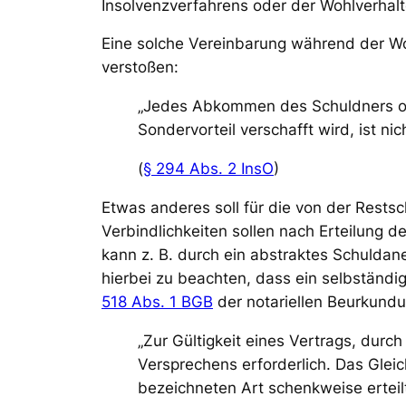
Insolvenzverfahrens oder der Wohlverhal
Eine solche Vereinbarung während der W
verstoßen:
„Jedes Abkommen des Schuldners ode
Sondervorteil verschafft wird, ist nich
(
§ 294 Abs. 2 InsO
)
Etwas anderes soll für die von der Restsc
Verbindlichkeiten sollen nach Erteilung
kann z. B. durch ein abstraktes Schulda
hierbei zu beachten, dass ein selbständ
518 Abs. 1 BGB
der notariellen Beurkundu
„Zur Gültigkeit eines Vertrags, durc
Versprechens erforderlich. Das Glei
bezeichneten Art schenkweise ertei