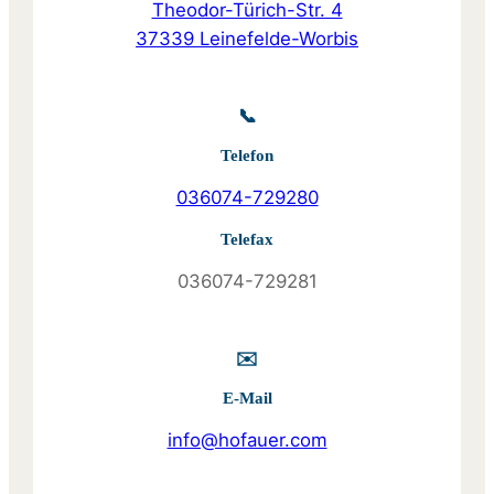
Theodor-Türich-Str. 4
37339 Leinefelde-Worbis
📞
Telefon
036074-729280
Telefax
036074-729281
✉️
E-Mail
info@hofauer.com