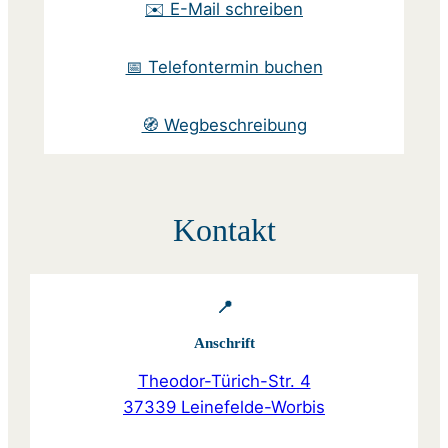
✉️ E-Mail schreiben
📅 Telefontermin buchen
🧭 Wegbeschreibung
Kontakt
📍
Anschrift
Theodor-Türich-Str. 4
37339 Leinefelde-Worbis