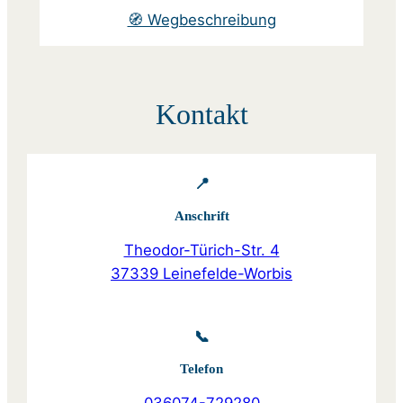
🧭 Wegbeschreibung
Kontakt
📍
Anschrift
Theodor-Türich-Str. 4
37339 Leinefelde-Worbis
📞
Telefon
036074-729280