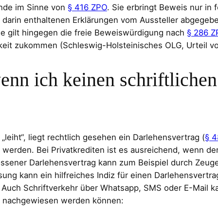
unde im Sinne von
§ 416 ZPO
. Sie erbringt Beweis nur in 
ie darin enthaltenen Erklärungen vom Aussteller abgegebe
de gilt hingegen die freie Beweiswürdigung nach
§ 286 Z
gkeit zukommen (Schleswig-Holsteinisches OLG, Urteil 
wenn ich keinen schriftlichen
eiht“, liegt rechtlich gesehen ein Darlehensvertrag (
§ 
n werden. Bei Privatkrediten ist es ausreichend, wenn de
lossener Darlehensvertrag kann zum Beispiel durch Zeu
 kann ein hilfreiches Indiz für einen Darlehensvertrag s
. Auch Schriftverkehr über Whatsapp, SMS oder E-Mail k
te nachgewiesen werden können: