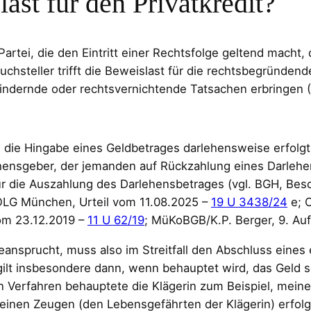
ast für den Privatkredit?
e Partei, die den Eintritt einer Rechtsfolge geltend macht
chsteller trifft die Beweislast für die rechtsbegründe
ndernde oder rechtsvernichtende Tatsachen erbringen (
 die Hingabe eines Geldbetrages darlehensweise erfolgt 
ehensgeber, der jemanden auf Rückzahlung eines Darlehe
ür die Auszahlung des Darlehensbetrages (vgl. BGH, Bes
OLG München, Urteil vom 11.08.2025 –
19 U 3438/24
e; 
om 23.12.2019 –
11 U 62/19
; MüKoBGB/K.P. Berger, 9. Auf
beansprucht, muss also im Streitfall den Abschluss ein
lt insbesondere dann, wenn behauptet wird, das Geld se
 Verfahren behauptete die Klägerin zum Beispiel, meiner
einen Zeugen (den Lebensgefährten der Klägerin) erfolgt