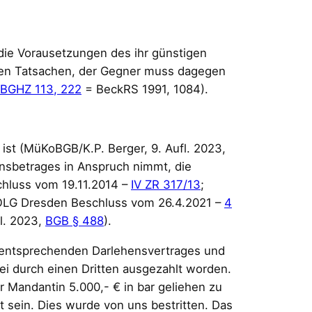
, die Vorausetzungen des ihr günstigen
nden Tatsachen, der Gegner muss dagegen
BGHZ 113, 222
= BeckRS 1991, 1084).
ist (MüKoBGB/K.P. Berger, 9. Aufl. 2023,
nsbetrages in Anspruch nimmt, die
chluss vom 19.11.2014 –
IV ZR 317/13
;
OLG Dresden Beschluss vom 26.4.2021 –
4
l. 2023,
BGB § 488
).
es entsprechenden Darlehensvertrages und
i durch einen Dritten ausgezahlt worden.
 Mandantin 5.000,- € in bar geliehen zu
 sein. Dies wurde von uns bestritten. Das