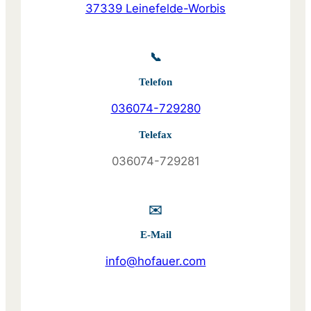
37339 Leinefelde-Worbis
📞
Telefon
036074-729280
Telefax
036074-729281
✉️
E-Mail
info@hofauer.com