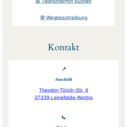
📅 Telefontermin buchen
🧭 Wegbeschreibung
Kontakt
📍
Anschrift
Theodor-Türich-Str. 4
37339 Leinefelde-Worbis
📞