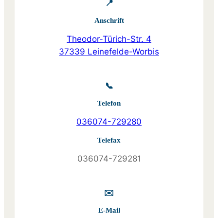
📍
Anschrift
Theodor-Türich-Str. 4
37339 Leinefelde-Worbis
📞
Telefon
036074-729280
Telefax
036074-729281
✉️
E-Mail