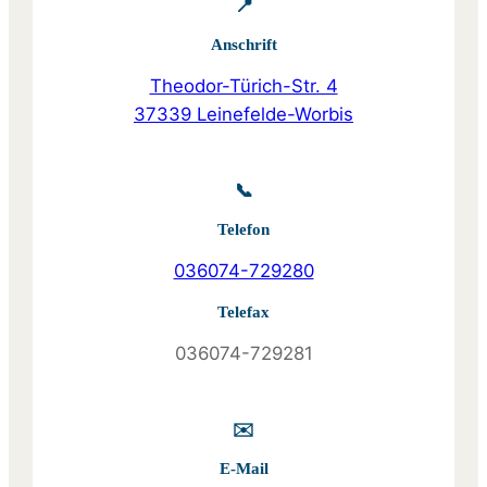
📍
Anschrift
Theodor-Türich-Str. 4
37339 Leinefelde-Worbis
📞
Telefon
036074-729280
Telefax
036074-729281
✉️
E-Mail