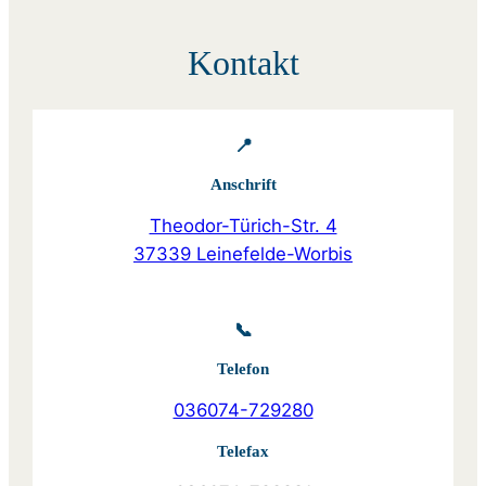
Kontakt
📍
Anschrift
Theodor-Türich-Str. 4
37339 Leinefelde-Worbis
📞
Telefon
036074-729280
Telefax