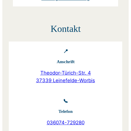
Kontakt
📍
Anschrift
Theodor-Türich-Str. 4
37339 Leinefelde-Worbis
📞
Telefon
036074-729280