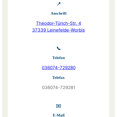
📍
Anschrift
Theodor-Türich-Str. 4
37339 Leinefelde-Worbis
📞
Telefon
036074-729280
Telefax
036074-729281
✉️
E-Mail