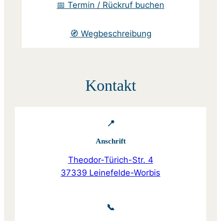
📅 Termin / Rückruf buchen
🧭 Wegbeschreibung
Kontakt
📍
Anschrift
Theodor-Türich-Str. 4
37339 Leinefelde-Worbis
📞